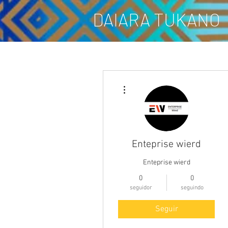
DAIARA TUKANO
Mais ações
Enteprise wierd
Enteprise wierd
0
0
seguidor
seguindo
Seguir