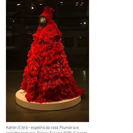
Kahtiri E'õrõ - espelho da vida. Plumária e