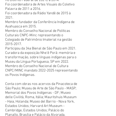
no Distrito Federal de 20212 a 2014.
Foi coordenadora de Artes Visuais do Coletivo
Palavra de 2011 a 2016.
Foi coordenadora da Rádio Yandê de 2015 à
2021.
Membro fundador da Conferência Indígena de
Ayahuasca em 2015.
Membro do Conselho Nacional de Políticas
Culturais CNPC-Minc representando o
Colegiado de Patrimônio Imaterial na gestão
2015-2017
.
Participou da 34a Bienal de São Paulo em 2021.
Curadora da exposição Nhe'ê Porã: memória e
transformação, sobre línguas indígenas para o
Museu da Língua Portuguesa, SP em 2022.
Membro do Conselho Nacional de Cultura
CNPC/MINC mandato
2022-2025
representando
os Povos Indígenas.
Conta com obras nos acervos da Pinacoteca de
São Paulo; Museu de Arte de São Paulo - MASP;
Memorial dos Povos Indígenas - DF; Museo
delle Civilità, Roma, Itália; Mauritshuis Museum
- Haia, Holanda; Museo del Barrio - Nova York,
Estados Unidos; Harvard Art Museum -
Cambridge, Estados Unidos; Palácio do
Planalto, Brasília e Palácio da Alvorada,