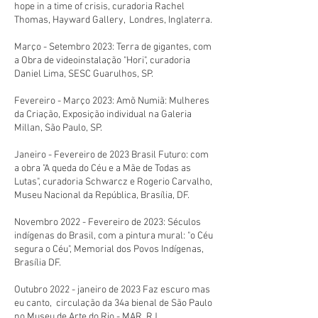
hope in a time of crisis, curadoria Rachel
Thomas, Hayward Gallery, Londres, Inglaterra.
Março - Setembro 2023: Terra de gigantes, com
a Obra de videoinstalação "Hori", curadoria
Daniel Lima, SESC Guarulhos, SP.
Fevereiro - Março 2023: Amõ Numiã: Mulheres
da Criação, Exposição individual na Galeria
Millan, São Paulo, SP.
Janeiro - Fevereiro de 2023 Brasil Futuro: com
a obra "A queda do Céu e a Mãe de Todas as
Lutas", curadoria Schwarcz e Rogerio Carvalho,
Museu Nacional da República, Brasília, DF.
Novembro 2022 - Fevereiro de 2023: Séculos
indígenas do Brasil, com a pintura mural: "o Céu
segura o Céu", Memorial dos Povos Indígenas,
Brasília DF.
Outubro 2022 - janeiro de 2023 Faz escuro mas
eu canto, circulação da 34a bienal de São Paulo
no Museu de Arte do Rio - MAR, RJ.