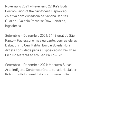
Novempro 2021 – Fevereiro 22: Ka’a Body:
Cosmovision of the rainforest. Espoxição
coletiva com curadoria de Sandra Benites
Guarani. Galeria Paradise Row, Londres,
Ingralerra.
Setembro – Dezembro 2021: 34ª Bienal de São
Paulo – Faz escuro mas eu canto, com as obras
Dabucuri no Céu, Kahtiri Eoro e Bo’éda Hori;
Artista convidada para a Exposição no Pavilhão
Ciccillo Matarazzo em São Paulo – SP.
Setembro – Dezembro 2021: Moquém Surari –
Arte Indígena Contemporânea, curadoria Jaider
Esbell, artista convidada para a exposição
coletiva no Museus de Arte Moderna de São
Paulo – MAM, São Paulo SP.
Junho 2021: Alento, para o Museu de Arte de
Rua de São Paulo (MAR), pintura de empena na
rua Doutor Homem de Melo 514, no bairro de
Perdizes, Sãi Paulo – SP.