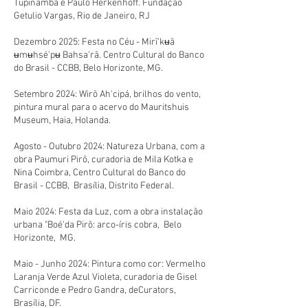
Tupinambá e Paulo Herkenhoff. Fundação
Getulio Vargas, Rio de Janeiro, RJ
Dezembro 2025: Festa no Céu - Mirĩ'kʉã
ʉmʉhsé'pʉ Bahsa'rã. Centro Cultural do Banco
do Brasil - CCBB, Belo Horizonte, MG.
Setembro 2024: Wirõ Ah'cipá, brilhos do vento,
pintura mural para o acervo do Mauritshuis
Museum, Haia, Holanda.
Agosto - Outubro 2024: Natureza Urbana, com a
obra Paumuri Pirõ, curadoria de Mila Kotka e
Nina Coimbra, Centro Cultural do Banco do
Brasil - CCBB, Brasília, Distrito Federal.
Maio 2024: Festa da Luz, com a obra instalação
urbana "Boé'da Pirõ: arco-íris cobra, Belo
Horizonte, MG.
Maio - Junho 2024: Pintura como cor: Vermelho
Laranja Verde Azul Violeta, curadoria de Gisel
Carriconde e Pedro Gandra, deCurators,
Brasília, DF.