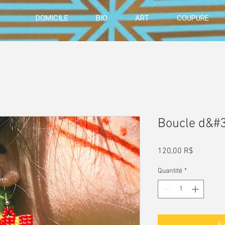
DOMICILE
BIO
ART
COUPURE
Boucle d&#39
Prix
120,00 R$
Quantité
*
Aj